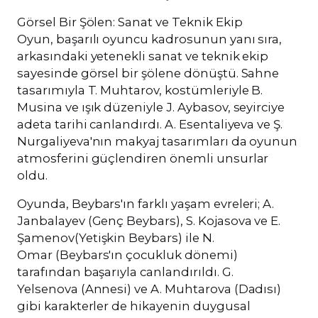
Görsel Bir Şölen: Sanat ve Teknik Ekip
Oyun, başarılı oyuncu kadrosunun yanı sıra,
arkasındaki yetenekli sanat ve teknik ekip
sayesinde görsel bir şölene dönüştü. Sahne
tasarımıyla T. Muhtarov, kostümleriyle B.
Musina ve ışık düzeniyle J. Aybasov, seyirciye
adeta tarihi canlandırdı. A. Esentaliyeva ve Ş.
Nurgaliyeva'nın makyaj tasarımları da oyunun
atmosferini güçlendiren önemli unsurlar
oldu.
Oyunda, Beybars'ın farklı yaşam evreleri; A.
Janbalayev (Genç Beybars), S. Kojasova ve E.
Şamenov(Yetişkin Beybars) ile N.
Omar (Beybars'ın çocukluk dönemi)
tarafından başarıyla canlandırıldı. G.
Yelsenova (Annesi) ve A. Muhtarova (Dadısı)
gibi karakterler de hikayenin duygusal