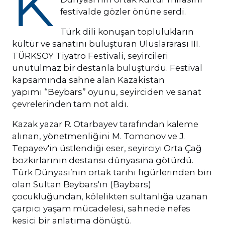
K
festivalde gözler önüne serdi.
Türk dili konuşan toplulukların
kültür ve sanatını buluşturan Uluslararası III.
TÜRKSOY Tiyatro Festivali, seyircileri
unutulmaz bir destanla buluşturdu. Festival
kapsamında sahne alan Kazakistan
yapımı “Beybars” oyunu, seyirciden ve sanat
çevrelerinden tam not aldı.
Kazak yazar R. Otarbayev tarafından kaleme
alınan, yönetmenliğini M. Tomonov ve J.
Tepayev'in üstlendiği eser, seyirciyi Orta Çağ
bozkırlarının destansı dünyasına götürdü.
Türk Dünyası’nın ortak tarihi figürlerinden biri
olan Sultan Beybars'ın (Baybars)
çocukluğundan, kölelikten sultanlığa uzanan
çarpıcı yaşam mücadelesi, sahnede nefes
kesici bir anlatıma dönüştü.