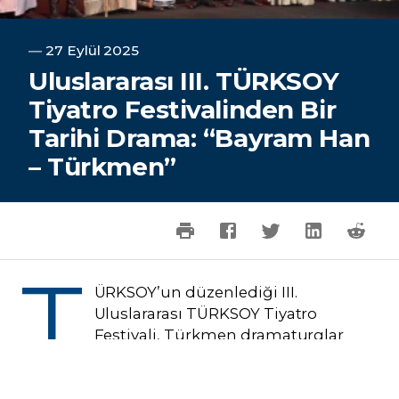
―
27 Eylül 2025
Uluslararası III. TÜRKSOY
Tiyatro Festivalinden Bir
Tarihi Drama: “Bayram Han
– Türkmen”
T
ÜRKSOY’un düzenlediği III.
Uluslararası TÜRKSOY Tiyatro
Festivali, Türkmen dramaturglar
Çarı İşanguliyev ve Amadı
Berdiyev’in kaleme aldığı “Bayram Han –
Türkmen” adlı tarihi oyunla izleyiciyle buluştu.