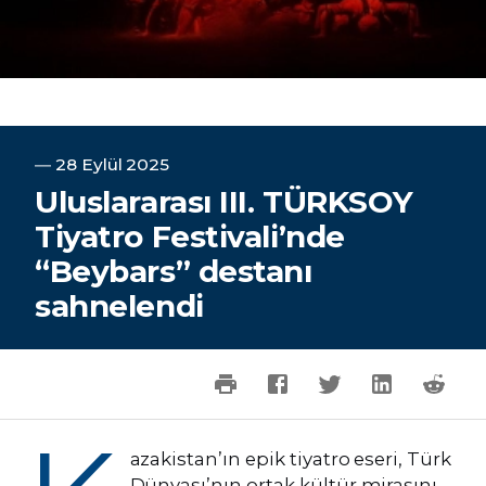
―
28 Eylül 2025
Uluslararası III. TÜRKSOY
Tiyatro Festivali’nde
“Beybars” destanı
sahnelendi
azakistan’ın epik tiyatro eseri, Türk
Dünyası’nın ortak kültür mirasını