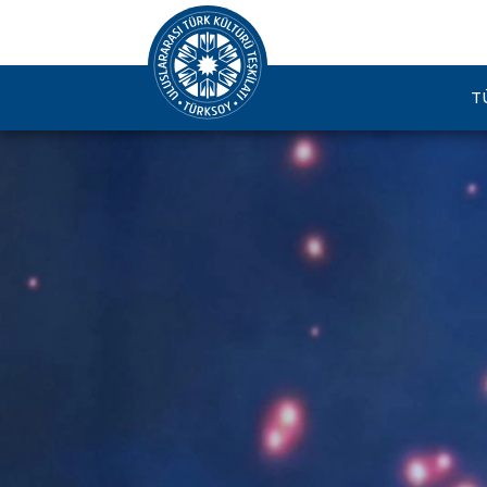
Taldıkorgan'da Düzenlenen "Biken Fest" 4. Uluslararası Tiyatro Fest
T