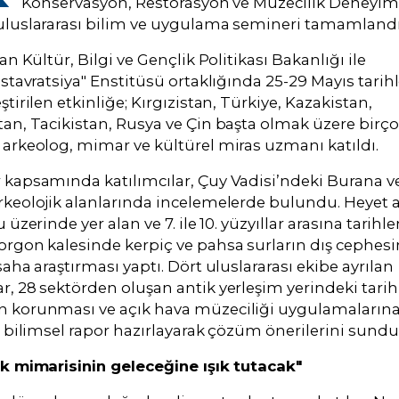
Konservasyon, Restorasyon ve Müzecilik Deneyiml
uluslararası bilim ve uygulama semineri tamamlandı
an Kültür, Bilgi ve Gençlik Politikası Bakanlığı ile
estavratsiya" Enstitüsü ortaklığında 25-29 Mayıs tarih
ştirilen etkinliğe; Kırgızistan, Türkiye, Kazakistan,
an, Tacikistan, Rusya ve Çin başta olmak üzere birç
arkeolog, mimar ve kültürel miras uzmanı katıldı.
kapsamında katılımcılar, Çuy Vadisi’ndeki Burana v
keolojik alanlarında incelemelerde bulundu. Heyet a
 üzerinde yer alan ve 7. ile 10. yüzyıllar arasına tarihl
rgon kalesinde kerpiç ve pahsa surların dış cephesi
saha araştırması yaptı. Dört uluslararası ekibe ayrılan
, 28 sektörden oluşan antik yerleşim yerindeki tarih
 korunması ve açık hava müzeciliği uygulamalarına
ı bilimsel rapor hazırlayarak çözüm önerilerini sundu
k mimarisinin geleceğine ışık tutacak"