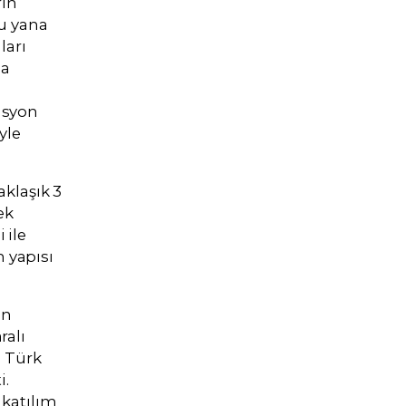
rın
u yana
ları
da
asyon
yle
klaşık 3
ek
 ile
 yapısı
an
ralı
 Türk
i.
katılım