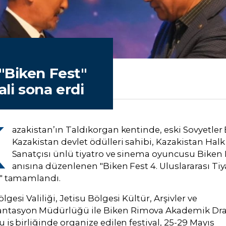
"Biken Fest"
ali sona erdi
K
azakistan’ın Taldıkorgan kentinde, eski Sovyetler B
Kazakistan devlet ödülleri sahibi, Kazakistan Halk
Sanatçısı ünlü tiyatro ve sinema oyuncusu Biken
anısına düzenlenen "Biken Fest 4. Uluslararası Tiy
i" tamamlandı.
lgesi Valiliği, Jetisu Bölgesi Kültür, Arşivler ve
tasyon Müdürlüğü ile Biken Rimova Akademik D
u iş birliğinde organize edilen festival, 25-29 Mayıs