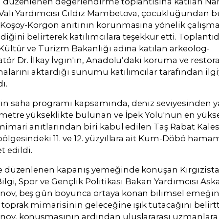
 düzenlenen değerlendirme toplantısına katılan Na
 Vali Yardımcısı Cıldız Mambetova, çocukluğundan b
 Koşoy-Korgon anıtının korunmasına yönelik çalışma
diğini belirterek katılımcılara teşekkür etti. Toplantı
Kültür ve Turizm Bakanlığı adına katılan arkeolog-
tör Dr. İlkay İvgin'in, Anadolu’daki koruma ve restor
larını aktardığı sunumu katılımcılar tarafından ilgi
ı.
in saha programı kapsamında, deniz seviyesinden ya
metre yükseklikte bulunan ve İpek Yolu'nun en yüks
mimari anıtlarından biri kabul edilen Taş Rabat Kalesi
ölgesindeki 11. ve 12. yüzyıllara ait Kum-Döbö hamam
t edildi.
te düzenlenen kapanış yemeğinde konuşan Kırgızist
Bilgi, Spor ve Gençlik Politikası Bakan Yardımcısı Aska
ov, beş gün boyunca ortaya konan bilimsel emeğin
toprak mimarisinin geleceğine ışık tutacağını belirtt
ov, konuşmasının ardından uluslararası uzmanlara 