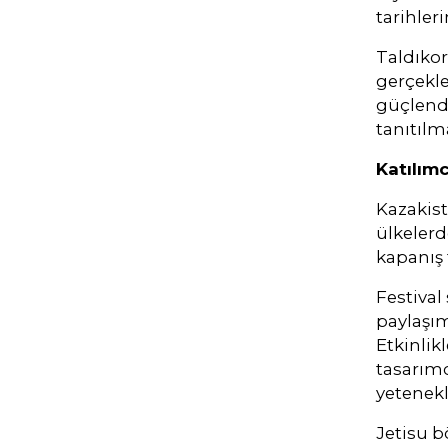
tarihler
Taldıko
gerçekleş
güçlendi
tanıtılm
Katılımc
Kazakist
ülkelerd
kapanış 
Festival
paylaşım
Etkinlik
tasarımc
yetenekl
Jetisu b