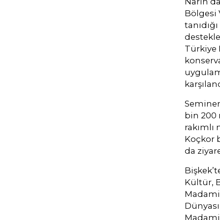
Narın’da
Bölgesi
tanıdığı
destekle
Türkiye 
konserva
uygulama
karşıland
Seminer
bin 200 
rakımlı 
Koçkor b
da ziyare
Bişkek’
Kültür, 
Madamin
Dünyası 
Madamin