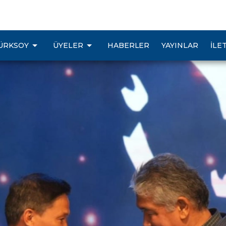
ivali sona erdi
ÜRKSOY
ÜYELER
HABERLER
YAYINLAR
İLE