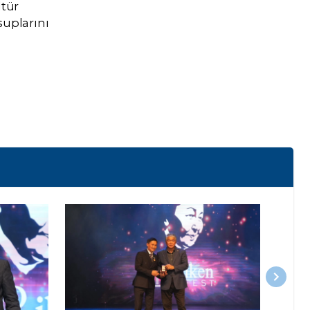
ltür
suplarını