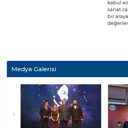
kabul ed
sanat ca
bir aray
değerlen
Medya Galerisi