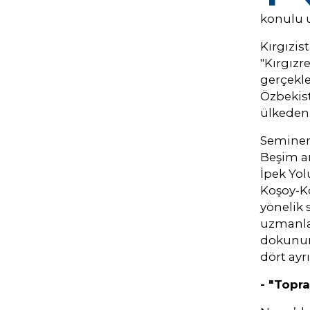
konulu 
Kırgızist
"Kırgızr
gerçekle
Özbekist
ülkeden 
Seminer 
Beşim ar
İpek Yolu
Koşoy-Ko
yönelik 
uzmanlar
dokunun
dört ayr
- "Topra