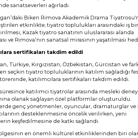
inde sanatseverleri ağırladı.
rgan’daki Biken Rimova Akademik Drama Tiyatrosu'
tirilen etkinlikte; tiyatro toplulukları arasındaki iş bi
rilmesi, Kazak tiyatro sanatının uluslararası alanda
ası ve Rimova’nın sanatsal mirasının yaşatılması hed
ılara sertifikaları takdim edildi
an, Türkiye, Kırgızistan, Özbekistan, Gürcistan ve fark
en seçkin tiyatro topluluklarının katılım sağladığı fes
töreninde, katılımcılara sertifikaları takdim edildi.
 süresince katılımcı tiyatrolar arasında mesleki dene
ına olanak sağlayan özel platformlar oluşturuldu.
lerde genç yönetmenler, oyuncular, dramaturglar ve
ılarının desteklenmesine öncelik verilirken, yeni
erin keşfedilmesine de katkı sağlandı.
ölgesinin en önemli kültürel etkinliklerinden biri ola