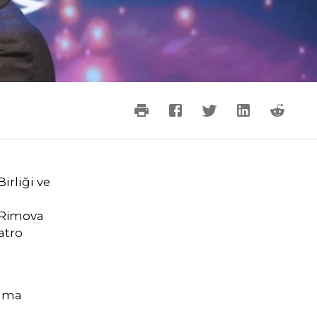
irliği ve
 Rimova
atro
rama