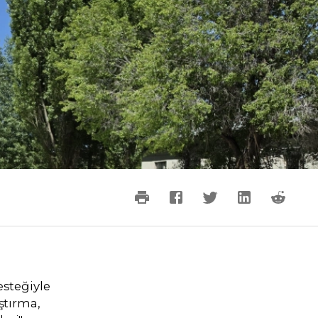
esteğiyle
ştırma,