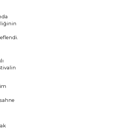
nda
rliğinin
eflendi.
lı
tivalin
yim
 sahne
rak