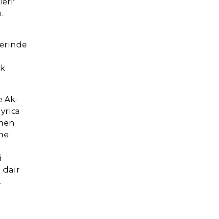
eri"
.
lerinde
ok
e Ak-
yrıca
enen
ne
i
 dair
.