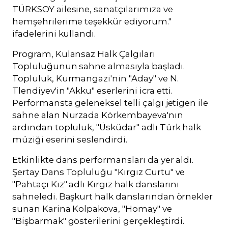
TÜRKSOY ailesine, sanatçılarımıza ve
hemşehrilerime teşekkür ediyorum."
ifadelerini kullandı.
Program, Kulansaz Halk Çalgıları
Topluluğunun sahne almasıyla başladı.
Topluluk, Kurmangazi'nin "Aday" ve N.
Tlendiyev'in "Akku" eserlerini icra etti.
Performansta geleneksel telli çalgı jetigen ile
sahne alan Nurzada Körkembayeva'nın
ardından topluluk, "Üsküdar" adlı Türk halk
müziği eserini seslendirdi.
Etkinlikte dans performansları da yer aldı.
Şertay Dans Topluluğu "Kırgız Curtu" ve
"Pahtaçı Kız" adlı Kırgız halk danslarını
sahneledi. Başkurt halk danslarından örnekler
sunan Karina Kolpakova, "Homay" ve
"Bişbarmak" gösterilerini gerçekleştirdi.