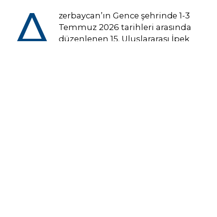
A
zerbaycan’ın Gence şehrinde 1-3
Temmuz 2026 tarihleri arasında
düzenlenen 15. Uluslararası İpek
Yolu Müzik Festivali, görkemli bir
kapanış konseriyle tamamlandı.
Azerbaycan Cumhuriyeti Kültür Bakanlığının
destekleri; Uluslararası Türk Kültürü Teşkilatı
TÜRKSOY, Azerbaycan Besteciler Birliği ve
Fikret Emirov adına Gence Devlet
Filarmonisinin ortak organizasyonuyla hayata
geçirilen XV. Uluslararası İpek Yolu Müzik
Festivali’nin kapanış töreni, "Türk Dünyası"
temalı özel bir konserle gerçekleştirildi.
Festivalin son gününde; Azerbaycan, Türkiye,
Kırgızistan ve Gagavuz Yeri’nden katılan
müzik ve dans toplulukları sahne aldı.
Kırgızistan Cumhuriyeti’nin başkenti Bişkek’te