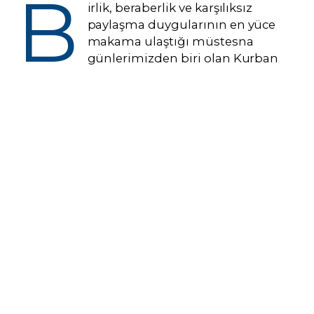
B
irlik, beraberlik ve karşılıksız
paylaşma duygularının en yüce
makama ulaştığı müstesna
günlerimizden biri olan Kurban
Bayramına bir kez daha kavuşmanın derin
huzurunu ve mutluluğunu yaşıyoruz.
Bayramlar; asırlardır aynı inancı, aynı kültürü
ve aynı tarihi paylaşan kardeş halklar
arasındaki gönül köprülerinin
sağlamlaştırıldığı, dargınlıkların unutulup
kucaklaşmaların arttığı mukaddes zaman
dilimleridir. Altaylardan Balkanlara kadar
uzanan geniş ulu coğrafyamızda, ortak
manevi değerlerimiz etrafında
kenetlenmemize vesile olan bu mübarek
günler, bizleri birbirimize daha da
yakınlaştırmaktadır.