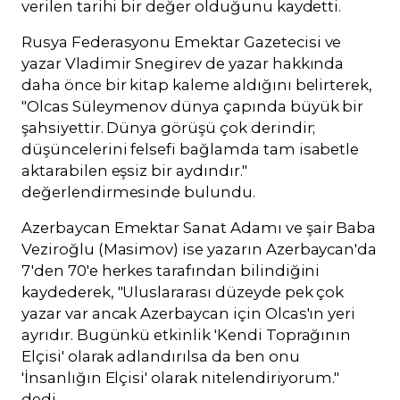
verilen tarihi bir değer olduğunu kaydetti.
Rusya Federasyonu Emektar Gazetecisi ve
yazar Vladimir Snegirev de yazar hakkında
daha önce bir kitap kaleme aldığını belirterek,
"Olcas Süleymenov dünya çapında büyük bir
şahsiyettir. Dünya görüşü çok derindir;
düşüncelerini felsefi bağlamda tam isabetle
aktarabilen eşsiz bir aydındır."
değerlendirmesinde bulundu.
Azerbaycan Emektar Sanat Adamı ve şair Baba
Veziroğlu (Masimov) ise yazarın Azerbaycan'da
7'den 70'e herkes tarafından bilindiğini
kaydederek, "Uluslararası düzeyde pek çok
yazar var ancak Azerbaycan için Olcas'ın yeri
ayrıdır. Bugünkü etkinlik 'Kendi Toprağının
Elçisi' olarak adlandırılsa da ben onu
'İnsanlığın Elçisi' olarak nitelendiriyorum."
dedi.