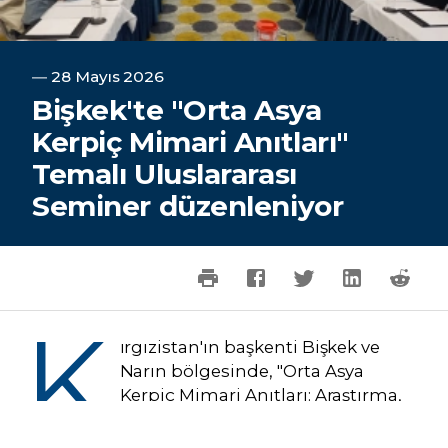
―
28 Mayıs 2026
Bişkek'te "Orta Asya
Kerpiç Mimari Anıtları"
Temalı Uluslararası
Seminer düzenleniyor
K
ırgızistan'ın başkenti Bişkek ve
Narın bölgesinde, "Orta Asya
Kerpiç Mimari Anıtları: Araştırma,
Konservasyon, Restorasyon ve
Müzecilik Deneyimi" konulu uluslararası bilim