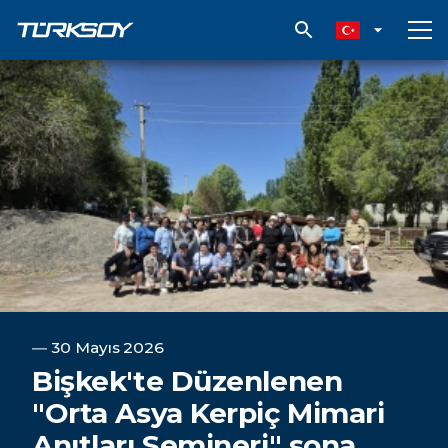
Bişkek'te Düzenlenen "Orta Asya Kerpiç Mimari Anıtları Semineri"
―
30 Mayıs 2026
Bişkek'te Düzenlenen
"Orta Asya Kerpiç Mimari
Anıtları Semineri" sona