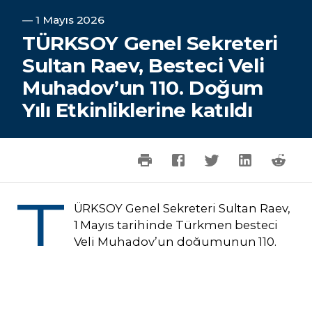
―
1 Mayıs 2026
TÜRKSOY Genel Sekreteri
Sultan Raev, Besteci Veli
Muhadov’un 110. Doğum
Yılı Etkinliklerine katıldı
T
ÜRKSOY Genel Sekreteri Sultan Raev,
1 Mayıs tarihinde Türkmen besteci
Veli Muhadov’un doğumunun 110.
yılına ithafen düzenlenen bilimsel
konferans ve sergiye katılım sağladı. Maya
Kuliyeva Türkmen Millî Konservatuvarı
bünyesindeki Danatar Övezov Türkmen