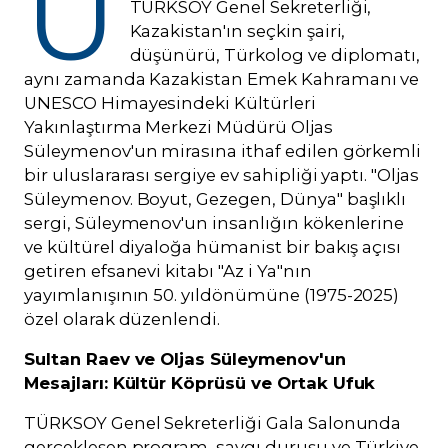
U
TÜRKSOY Genel Sekreterliği,
Kazakistan'ın seçkin şairi,
düşünürü, Türkolog ve diplomatı,
aynı zamanda Kazakistan Emek Kahramanı ve
UNESCO Himayesindeki Kültürleri
Yakınlaştırma Merkezi Müdürü Oljas
Süleymenov'un mirasına ithaf edilen görkemli
bir uluslararası sergiye ev sahipliği yaptı. "Oljas
Süleymenov. Boyut, Gezegen, Dünya" başlıklı
sergi, Süleymenov'un insanlığın kökenlerine
ve kültürel diyaloğa hümanist bir bakış açısı
getiren efsanevi kitabı "Az i Ya"nın
yayımlanışının 50. yıldönümüne (1975-2025)
özel olarak düzenlendi.
Sultan Raev ve Oljas Süleymenov'un
Mesajları: Kültür Köprüsü ve Ortak Ufuk
TÜRKSOY Genel Sekreterliği Gala Salonunda
gerçekleşen program, saygı duruşu ve Türkiye