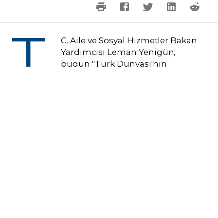
T.
C. Aile ve Sosyal Hizmetler Bakan
Yardımcısı Leman Yenigün,
bugün "Türk Dünyası'nın
Anneleri" Yuvarlak Masa Toplantısı
vesilesiyle bulunduğu TÜRKSOY Genel
Merkezinde önemli bir görüşme
gerçekleştirdi.
Bakan Yardımcısı Yenigün, TÜRKSOY Genel
Sekreteri Sultan Raev ve Genel Sekreter
Yardımcısı Sayit Yusuf ile bir araya geldi.
Görüşmede, Türk Dünyası ülkeleri
arasında aile, kadın ve sosyal hizmetler
alanındaki iş birliğini güçlendirme yolları ele
alındı.