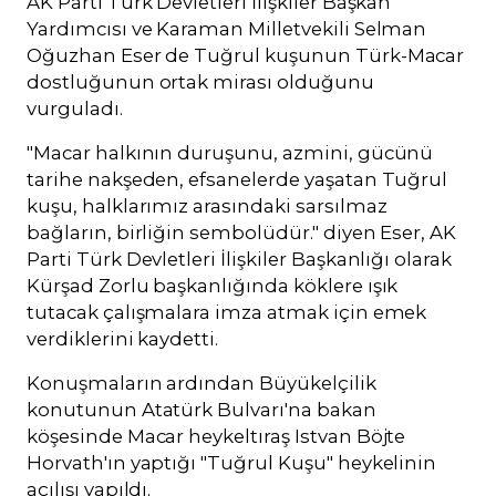
AK Parti Türk Devletleri İlişkiler Başkan
Yardımcısı ve Karaman Milletvekili Selman
Oğuzhan Eser de Tuğrul kuşunun Türk-Macar
dostluğunun ortak mirası olduğunu
vurguladı.
"Macar halkının duruşunu, azmini, gücünü
tarihe nakşeden, efsanelerde yaşatan Tuğrul
kuşu, halklarımız arasındaki sarsılmaz
bağların, birliğin sembolüdür." diyen Eser, AK
Parti Türk Devletleri İlişkiler Başkanlığı olarak
Kürşad Zorlu başkanlığında köklere ışık
tutacak çalışmalara imza atmak için emek
verdiklerini kaydetti.
Konuşmaların ardından Büyükelçilik
konutunun Atatürk Bulvarı'na bakan
köşesinde Macar heykeltıraş Istvan Böjte
Horvath'ın yaptığı "Tuğrul Kuşu" heykelinin
açılışı yapıldı.