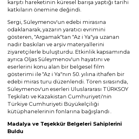
karşıtı hareketinin küresel barışa yaptığı tarihi
katkıların önemine değindi.
Sergi, Süleymenov'un edebi mirasına
odaklanarak, yazarın yaratıcı evrimini
gösteren, "Argamak"tan "Az i Ya"ya uzanan
nadir baskıları ve arşiv materyallerini
ziyaretçilerle buluşturdu. Etkinlik kapsamında
ayrıca Oljas Süleymenov'un hayatını ve
eserlerini konu alan bir belgesel film
gösterimi ile "Az i Ya"nın 50. yılına ithafen bir
edebi miras turu düzenlendi. Tören sırasında,
Süleymenov'un eserleri Uluslararası TÜRKSOY
Teşkilatı ve Kazakistan Cumhuriyeti'nin
Türkiye Cumhuriyeti Büyükelçiliği
kütüphanelerinin fonlarına bağışlandı .
Madalya ve Teşekkür Belgeleri Sahiplerini
Buldu