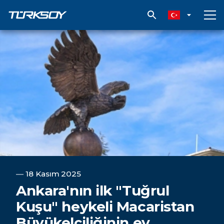
Ankara'nın ilk "Tuğrul Kuşu" heykeli Macaristan Büyükelçiliğinin ev 
―
18 Kasım 2025
Ankara'nın ilk "Tuğrul
Kuşu" heykeli Macaristan
Büyükelçiliğinin ev