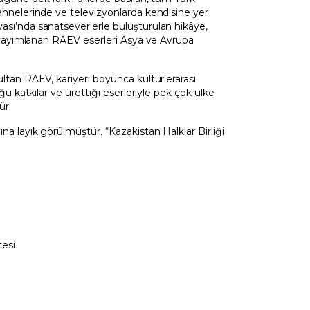
ahnelerinde ve televizyonlarda kendisine yer
ası’nda sanatseverlerle buluşturulan hikâye,
de yayımlanan RAEV eserleri Asya ve Avrupa
ltan RAEV, kariyeri boyunca kültürlerarası
ğu katkılar ve ürettiği eserleriyle pek çok ülke
ür.
na layık görülmüştür. “Kazakistan Halklar Birliği
tesi