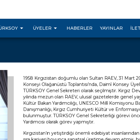
ÜRKSOY
ÜYELER
HABERLER
YAYINLAR
İLE
1958 Kırgızistan doğumlu olan Sultan RAEV, 31 Mart
Konseyi Olağanüstü Toplantısı’nda, Daimî Konsey Üyelerin
TÜRKSOY Genel Sekreteri olarak seçilmiştir. Kırgız Dev
yılında mezun olan RAEV, ulusal gazetelerde genel ya
Kültür Bakan Yardımcılığı, UNESCO Millî Komisyonu Ba
Danışmanlığı, Kırgız Cumhuriyeti Kültür ve Enformasy
bulunmuştur. TÜRKSOY Genel Sekreterliği görevi önces
Yardımcısı olarak görev yapmıştır.
Kırgızistan’ın yetiştirdiği önemli edebiyat insanlarından
sıra kariyeri boyunca sanatsal üretime devam etmiş, bu