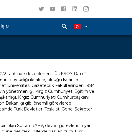
TIŞIM
 2022 tarihinde düzenlenen TÜRKSOY Daimî
in oy birliği ile almış olduğu karar ile
let Üniversitesi Gazetecilik Fakültesinden 1984
yın yönetmenliği, Kırgız Cumhuriyeti Eğitim ve
şkanlığı, Kırgız Cumhuriyeti Cumhurbaşkanı
on Bakanlığı gibi önemli görevlerde
inde Türk Devletleri Teşkilatı Genel Sekreter
 biri olan Sultan RAEV, devlet görevlerinin yanı
güne dek farklı dillerde basılan, tüm Türk