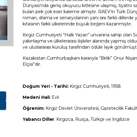
Dünyası’nda geniş okuyucu kitlesine ulaşmış, tiyatro s
bulan pek çok eser kaleme almıştır. RAEV’in Türk Düny
roman, drama ve senaryolarının yanı sıra farklı diller
kıtasının farklı ülkelerinde büyük beğeni kazanmıştır.
Kırgız Cumhuriyeti “Halk Yazarı” unvanına sahip olan Su
yakınlaşma ve ülkelerarası ilişkiler alanında yapmış oldu
ve uluslararası kuruluş tarafından ödüle layık görülmüşt
Kazakistan Cumhurbaşkanı kararıyla “Birlik” Onur Nişanı
Elçisi”dir.
Doğum Yeri - Tarihi:
Kırgız Cumhuriyeti, 1958
Medeni Hali
: Evli
Öğrenim:
Kırgız Devlet Üniversitesi, Gazetecilik Fakül
Yabancı Diller
: Kırgızca, Rusça, Türkçe ve İngilizce