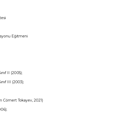
tesi
tasyonu Eğitmeni
ıf II (2005);
ıf III (2003);
ım Cömert Tokayev, 2021)
06);